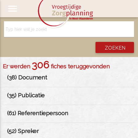
menu
306
Er werden
fiches teruggevonden
(
38
) Document
(
35
) Publicatie
(
61
) Referentiepersoon
(
52
) Spreker