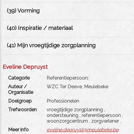
(
39
) Vorming
(
40
) Inspiratie / materiaal
(
41
) Mijn vroegtijdige zorgplanning
Eveline Depruyst
Categorie
Referentiepersoon;
Auteur /
WZC Ter Deeve, Meulebeke
Organisatie
Doelgroep
Professionelen
Trefwoorden
vroegtijdige zorgplanning
,
ondersteuning
,
referentiepersoon
,
woonzorgcentrum
,
zorgverlener
,
Meer info
eveline.depruyst@meulebeke.be