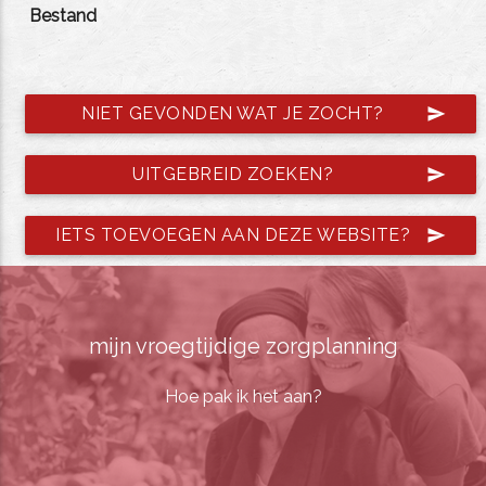
Bestand
NIET GEVONDEN WAT JE ZOCHT?
send
UITGEBREID ZOEKEN?
send
IETS TOEVOEGEN AAN DEZE WEBSITE?
send
mijn vroegtijdige zorgplanning
Hoe pak ik het aan?