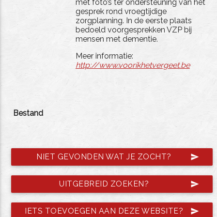
met foto’s ter ondersteuning van het
gesprek rond vroegtijdige
zorgplanning. In de eerste plaats
bedoeld voorgesprekken VZP bij
mensen met dementie.
Meer informatie:
http://www.voorikhetvergeet.be
Bestand
NIET GEVONDEN WAT JE ZOCHT?
send
UITGEBREID ZOEKEN?
send
IETS TOEVOEGEN AAN DEZE WEBSITE?
send