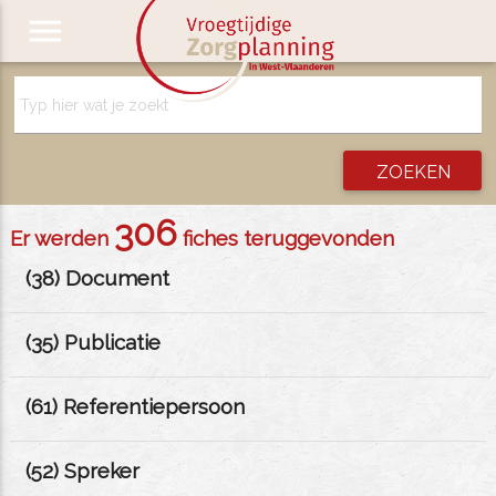
menu
306
Er werden
fiches teruggevonden
(
38
) Document
(
35
) Publicatie
(
61
) Referentiepersoon
(
52
) Spreker