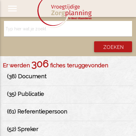
menu
306
Er werden
fiches teruggevonden
(
38
) Document
(
35
) Publicatie
(
61
) Referentiepersoon
(
52
) Spreker