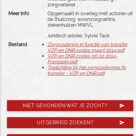
zorgverlener
,
Meer info
Opgemaakt in overleg met actoren uit
de thuiszorg, woonzorgcentra,
ziekenhuizen MWVL
Juridisch advies: Sylvie Tack
Bestand
Zorgcodering in functie van transfer
VZP en DNR codes maart 2014.pdf
VZP en DNR codes 06 02 2014-
Franstalig.pdf
Toelichting bij het zorgcoderings ifv
transfer - VZP en DNR.pdf
NIET GEVONDEN WAT JE ZOCHT?
send
UITGEBREID ZOEKEN?
send